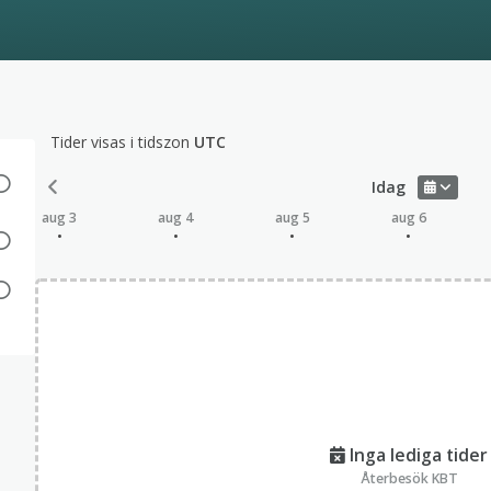
Tider visas i tidszon
UTC
Idag
aug 3
aug 4
aug 5
aug 6
Inga lediga tider
Återbesök KBT